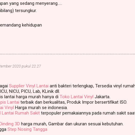
upan yang sedang menyerang.....
bilang) tersungkur.
 memandang kehidupan
tember 2020 pukul 22.27
bagai
Supplier Vinyl Lantai
anti bakteri terlengkap, Tersedia vinyl ruma
CU, NICU, PICU, Lab, KLinik dll.
is lantai harga murah hanya di
Toko Lantai Vinyl
Jakarta.
apis Lantai
terbaik dan berkualitas, Produk Impor bersertifikat ISO.
ai Vinyl
Harga murah se indonesia.
l Lantai Rumah Sakit
terpopuler pemakaiannya pada rumah sakit saat 
Dinding 3D
harga murah, Gambar dan ukuran sesuai kebutuhan.
gga
Step Nosing Tangga