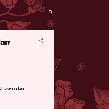
kur
uh diselesaikan.