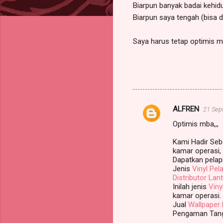
Biarpun banyak badai kehid
Biarpun saya tengah (bisa di
Saya harus tetap optimis
ALFREN
21 Sep
K
Optimis mba,,,
o
m
Kami Hadir Se
kamar operasi, I
e
Dapatkan pelap
Jenis
Vinyl Pel
n
Distributor Lant
t
Inilah jenis
Viny
kamar operasi.
a
Jual
Wallpaper 
r
Pengaman Tan