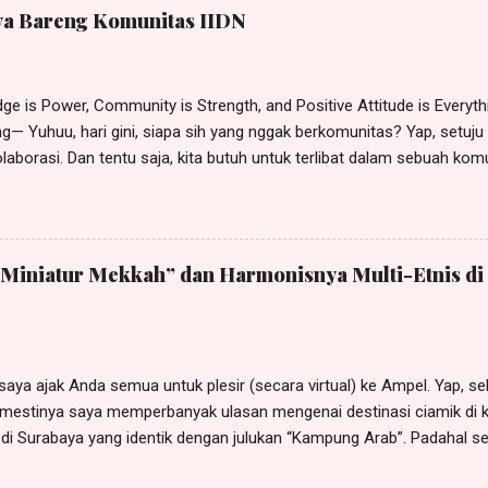
ya Bareng Komunitas IIDN
e is Power, Community is Strength, and Positive Attitude is Everyt
— Yuhuu, hari gini, siapa sih yang nggak berkomunitas? Yap, setuju 
laborasi. Dan tentu saja, kita butuh untuk terlibat dalam sebuah komu
akukan kolaborasi secara optimal. Sebagai perempuan, sudah pasti s
ng menjadi sosok berdaya. Yang siap melesatkan asa, menghasilka
mal jariyah saya. Alhamdulillah, hobi menulis yang saya tekuni bisa 
mpowered me. Tapi sebagaimana yang dicetuskan oleh Lance Arms
Miniatur Mekkah” dan Harmonisnya Multi-Etnis di
gth” maka sudah barang tentu, saya butuh untuk berkomunitas. Utam
yang memberdayakan para anggotanya. Setiap orang bertumbuh ber
a sejumlah komunitas perempuan , yang pada gilirannya menjadikan 
 saya ajak Anda semua untuk plesir (secara virtual) ke Ampel. Yap, se
mestinya saya memperbanyak ulasan mengenai destinasi ciamik di ko
di Surabaya yang identik dengan julukan “Kampung Arab”. Padahal se
is. Ada keturunan Arab, Tionghoa, Madura, Jawa dan etnis lainnya, y