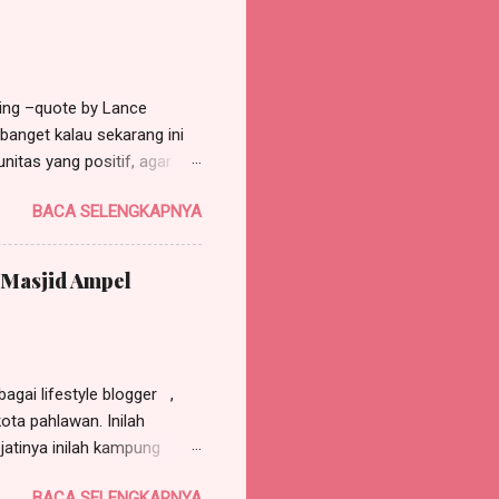
hing –quote by Lance
banget kalau sekarang ini
nitas yang positif, agar
aya ingin tumbuh dan
BACA SELENGKAPNYA
n karya yang semoga bisa
menjadi sarana untuk
trong, bahwa “Community
 Masjid Ampel
anya join dengan komunitas
sama komunitas. Termasuk
(si)apa dan bagaimana saya
bagai lifestyle blogger ,
ta pahlawan. Inilah
jatinya inilah kampung
ang hidup berdampingan di
BACA SELENGKAPNYA