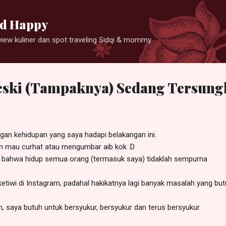
Langsung ke konten utama
and Happy
eview kuliner dan spot traveling Sidqi & mommy
ski (Tampaknya) Sedang Tersung
an kehidupan yang saya hadapi belakangan ini.
kan mau curhat atau mengumbar aib kok :D
 bahwa hidup semua orang (termasuk saya) tidaklah sempurna
tiwi di Instagram, padahal hakikatnya lagi banyak masalah yang but
ilah, saya butuh untuk bersyukur, bersyukur dan terus bersyukur.