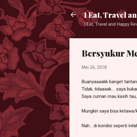
I Eat, Travel 
I Eat, Travel and Happy R
Bersyukur Me
Mei 26, 2018
Buanyaaaakk banget tantang
Tidak, tidaaaak.... saya bu
Saya cuman mau kasih tau,
Mungkin saya bisa ketawa/ke
Nah... di kondisi seperti in