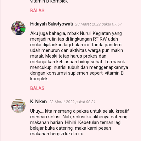
vitamin B komplek
BALAS
Hidayah Sulistyowati
23 Maret 2022 pukul 07.57
Aku juga bahagia, mbak Nurul. Kegiatan yang
menjadi rutinitas di lingkungan RT RW udah
mulai dijalankan lagi bulan ini. Tanda pandemi
udah menurun dan aktivitas warga pun makin
marak. Meski tetap harus prokes dan
melanjutkan kebiasaan hidup sehat. Termasuk
mencukupi nutrisi tubuh dan menggenapkannya
dengan konsumsi suplemen seperti vitamin B
komplek
BALAS
K. Niken
23 Maret 2022 pukul 08.31
Uhuy.... kita memang dipaksa untuk selalu kreatif
mencari solusi. Nah, solusi ku akhirnya catering
makanan harian. Hihihi. Kebetulan teman lagi
belajar buka catering, maka kami pesan
makanan bergizi ke dia itu.