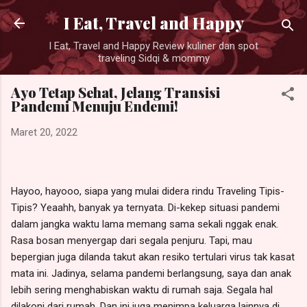
Langsung ke konten utama
I Eat, Travel and Happy
I Eat, Travel and Happy Review kuliner dan spot
traveling Sidqi & mommy
Ayo Tetap Sehat, Jelang Transisi
Pandemi Menuju Endemi!
Maret 20, 2022
Hayoo, hayooo, siapa yang mulai didera rindu Traveling Tipis-
Tipis? Yeaahh, banyak ya ternyata. Di-kekep situasi pandemi
dalam jangka waktu lama memang sama sekali nggak enak.
Rasa bosan menyergap dari segala penjuru. Tapi, mau
bepergian juga dilanda takut akan resiko tertulari virus tak kasat
mata ini. Jadinya, selama pandemi berlangsung, saya dan anak
lebih sering menghabiskan waktu di rumah saja. Segala hal
dilakoni dari rumah. Dan ini juga menimpa keluarga lainnya di