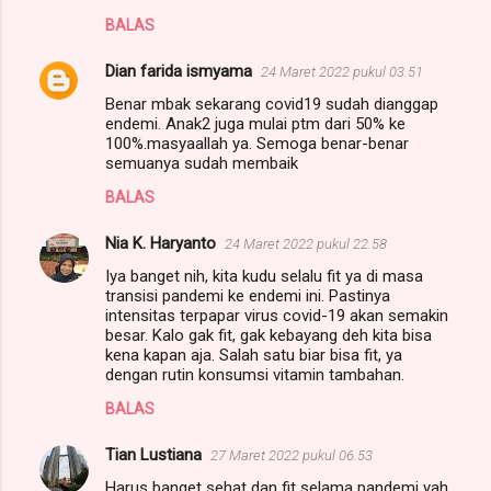
BALAS
Dian farida ismyama
24 Maret 2022 pukul 03.51
Benar mbak sekarang covid19 sudah dianggap
endemi. Anak2 juga mulai ptm dari 50% ke
100%.masyaallah ya. Semoga benar-benar
semuanya sudah membaik
BALAS
Nia K. Haryanto
24 Maret 2022 pukul 22.58
Iya banget nih, kita kudu selalu fit ya di masa
transisi pandemi ke endemi ini. Pastinya
intensitas terpapar virus covid-19 akan semakin
besar. Kalo gak fit, gak kebayang deh kita bisa
kena kapan aja. Salah satu biar bisa fit, ya
dengan rutin konsumsi vitamin tambahan.
BALAS
Tian Lustiana
27 Maret 2022 pukul 06.53
Harus banget sehat dan fit selama pandemi yah