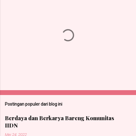
P
o
s
t
Postingan populer dari blog ini
i
n
Berdaya dan Berkarya Bareng Komunitas
g
IIDN
K
o
Mei 24, 2022