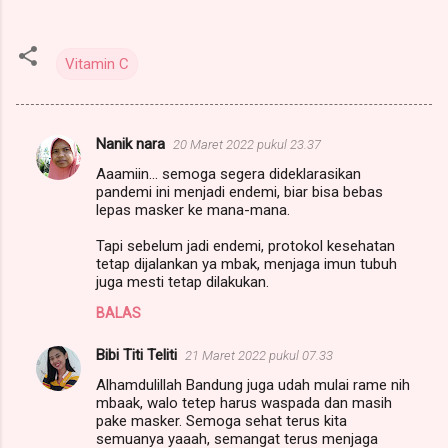
Vitamin C
Nanik nara
20 Maret 2022 pukul 23.37
K
Aaamiin... semoga segera dideklarasikan
o
pandemi ini menjadi endemi, biar bisa bebas
m
lepas masker ke mana-mana.
e
Tapi sebelum jadi endemi, protokol kesehatan
tetap dijalankan ya mbak, menjaga imun tubuh
n
juga mesti tetap dilakukan.
t
BALAS
a
r
Bibi Titi Teliti
21 Maret 2022 pukul 07.33
Alhamdulillah Bandung juga udah mulai rame nih
mbaak, walo tetep harus waspada dan masih
pake masker. Semoga sehat terus kita
semuanya yaaah, semangat terus menjaga