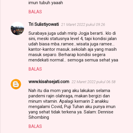
imun tubuh yaaah
BALAS
Tri Sulistiyowati
21 Maret 2022 pukul 09.26
Surabaya juga udah mirip Jogja berarti.. klo di
sini, meski statusnya level 4, tapi kondisi jalan
udah biasa mba..ramee...wisata juga ramee...
kantor-kantor masuk..sekolah aja yang masih
masuk separo. Berharap kondisi segera
mendekati normal... semoga semua sehat yaa
BALAS
www.kisahsejati.com
22 Maret 2022 pukul 06.58
Nah itu dia mom yang aku lakukan selama
pandemi rajin olahraga, makan bergizi dan
minum vitamin. Apalagi kemarin 2 anakku
mengalami Covid, Puji Tuhan aku punya imun
yang sehat tidak terkena ya. Salam: Dennise
Sihombing
BALAS