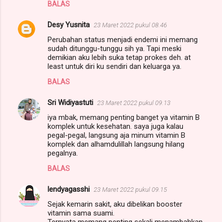
BALAS
Desy Yusnita
23 Maret 2022 pukul 08.46
Perubahan status menjadi endemi ini memang
sudah ditunggu-tunggu sih ya. Tapi meski
demikian aku lebih suka tetap prokes deh. at
least untuk diri ku sendiri dan keluarga ya.
BALAS
Sri Widiyastuti
23 Maret 2022 pukul 09.13
iya mbak, memang penting banget ya vitamin B
komplek untuk kesehatan. saya juga kalau
pegal-pegal, langsung aja minum vitamin B
komplek dan alhamdulillah langsung hilang
pegalnya.
BALAS
lendyagasshi
23 Maret 2022 pukul 09.15
Sejak kemarin sakit, aku dibelikan booster
vitamin sama suami.
Ternyata memang penting sekali menambahkan