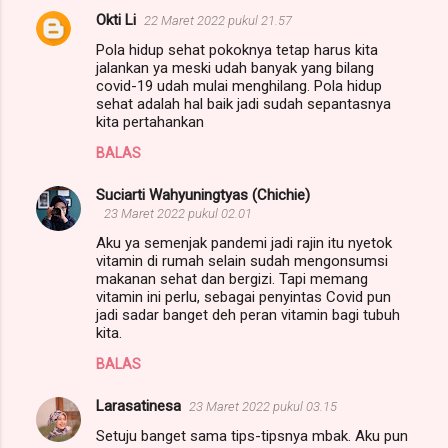
Okti Li
22 Maret 2022 pukul 21.57
Pola hidup sehat pokoknya tetap harus kita
jalankan ya meski udah banyak yang bilang
covid-19 udah mulai menghilang. Pola hidup
sehat adalah hal baik jadi sudah sepantasnya
kita pertahankan
BALAS
Suciarti Wahyuningtyas (Chichie)
23 Maret 2022 pukul 02.01
Aku ya semenjak pandemi jadi rajin itu nyetok
vitamin di rumah selain sudah mengonsumsi
makanan sehat dan bergizi. Tapi memang
vitamin ini perlu, sebagai penyintas Covid pun
jadi sadar banget deh peran vitamin bagi tubuh
kita.
BALAS
Larasatinesa
23 Maret 2022 pukul 03.15
Setuju banget sama tips-tipsnya mbak. Aku pun