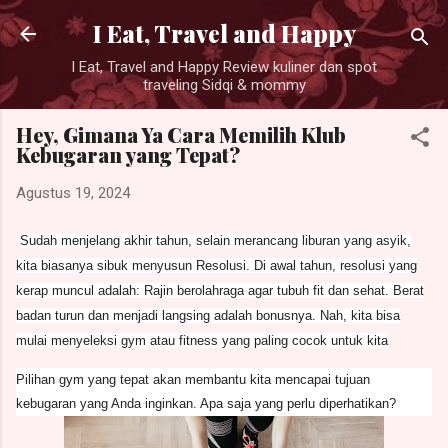
Langsung ke konten utama
I Eat, Travel and Happy
I Eat, Travel and Happy Review kuliner dan spot
traveling Sidqi & mommy
Hey, Gimana Ya Cara Memilih Klub
Kebugaran yang Tepat?
Agustus 19, 2024
Sudah menjelang akhir tahun, selain merancang liburan yang asyik,
kita biasanya sibuk menyusun Resolusi. Di awal tahun, resolusi yang
kerap muncul adalah: Rajin berolahraga agar tubuh fit dan sehat. Berat
badan turun dan menjadi langsing adalah bonusnya. Nah, kita bisa
mulai menyeleksi gym atau fitness yang paling cocok untuk kita
Pilihan gym yang tepat akan membantu kita mencapai tujuan
kebugaran yang Anda inginkan. Apa saja yang perlu diperhatikan?