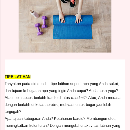
TIPE LATIHAN
Tanyakan pada diri sendiri, tipe latihan seperti apa yang Anda sukai,
dan tujuan kebugaran apa yang ingin Anda capai? Anda suka yoga?
Atau lebih cocok berlatih kardio di atas
treadmill
? Atau, Anda merasa
dengan berlatih di kelas aerobik, motivasi untuk bugar jadi lebih
tergugah?
Apa tujuan kebugaran Anda? Ketahanan kardio? Membangun otot,
meningkatkan kelenturan? Dengan mengetahui aktivitas latihan yang