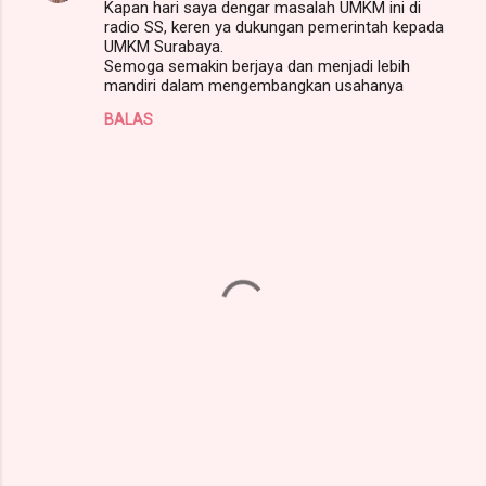
Kapan hari saya dengar masalah UMKM ini di
o
radio SS, keren ya dukungan pemerintah kepada
m
UMKM Surabaya.
Semoga semakin berjaya dan menjadi lebih
e
mandiri dalam mengembangkan usahanya
n
BALAS
t
a
r