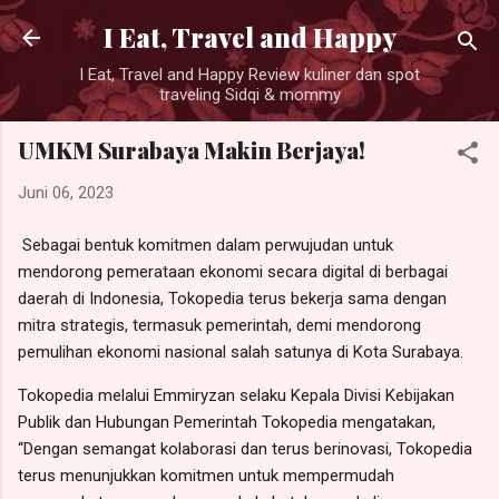
Langsung ke konten utama
I Eat, Travel and Happy
I Eat, Travel and Happy Review kuliner dan spot
traveling Sidqi & mommy
UMKM Surabaya Makin Berjaya!
Juni 06, 2023
Sebagai bentuk komitmen dalam perwujudan untuk
mendorong pemerataan ekonomi secara digital di berbagai
daerah di Indonesia, Tokopedia terus bekerja sama dengan
mitra strategis, termasuk pemerintah, demi mendorong
pemulihan ekonomi nasional salah satunya di Kota Surabaya.
Tokopedia melalui Emmiryzan selaku Kepala Divisi Kebijakan
Publik dan Hubungan Pemerintah Tokopedia mengatakan,
“Dengan semangat kolaborasi dan terus berinovasi, Tokopedia
terus menunjukkan komitmen untuk mempermudah