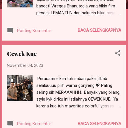
banget! Wregas Bhanutedja yang bikin film
pendek LEMANTUN dan sakseis bikin saya
nangis bombaaayyy BUDI PEKERTI ini kalian
bisa baca review-nya di blog-blog lain yah.
BACA SELENGKAPNYA
Posting Komentar
Pada intinya, saya cuma mau soroti, bahwa
ada katastropik --- hal hal penuh kekacauan
yang terjadi dalam kehidupan keluarga ibu
Cewek Kue
Prani (tokoh utama), tapi toh... mereka tetap
bisa menjalani dan tetep bisa diperbaiki, kok.
November 04, 2023
Pokoke, selama belum berstatus
almarhum(ah), kans kita untuk memperbaiki
Perasaan eikeh tuh saban pakai jilbab
keadaan tetep ada ya Rek. PS: saya pilih
selaluuuuu pilih warna gonjreng 💖 Paling
foto lagi poundfit, sebagai pesan utk diri
sering sih MERAAAHHH. Banyak yang bilang,
sendiri, supaya perbaiki gaya hidup. Yang rajin
style kyk diriku ini istilahnya CEWEK KUE. Ya
olahraga ya Rek! (ucapku pada diri sendiri)
karena kue tuh mayoritas colorful yessss Ini
ceritanya pas meet up sama teman-teman
Kompasianer Nekad Surabaya (KONEKS)
BACA SELENGKAPNYA
Posting Komentar
plus admin Kompasiana. SEMUAAAAAA