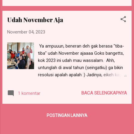
pakai warna tanah kan. (padahal kagak
janjian dress code apalah apalah di WA loh)
Udah November Aja
Eikeh doang yang jilbabnya meraaahhh
Entahlahh, akutu padahal (kayaknya) bukan
November 04, 2023
orang yang pengin kliatan BEDAAA gitu loh.
Cuma memang aku sukaaa warna-warna
Ya ampuuun, beneran deh gak berasa "tiba-
gonjreng gini, karena bikin mukaku less
tiba" udah November ajaaaa Goks bangetts,
pucat. Walo kata bojoku, orang-orang yang
kok 2023 ini udah mau wassalam. Ahh,
suka warna gonjreng nih biasanyaaa.... norak
untunglah di awal tahun (seingatku) ga bikin
:) Whaaaattt? berani-beraninyaaaaa dia
resolusi apalah apalah :) Jadinya, eikeh kagak
ngatain bininya norak, wkwkwwkkw. Kalo
over-thinking apakah tahun ini sudah men-
menurut manteman, gimanaa? Apakah
contreng beberapa resolusi, atau justru jauh
kalian suka warna gonjreng? Apa iya
BACA SELENGKAPNYA
1 komentar
panggang dari api Yang jelas, saya bersyukur
gonjreng itu sama dengan norak?
dengan semua hal di 2023. Baik vs buruk
Nyaman vs mengganjal Gembira vs sedih
POSTINGAN LAINNYA
Semua OK. Semua kudu diterima dengan
ridho. Takdir Allah PASTI BAIK. PASTI.
Soooo, selamat menikmati hari-hari