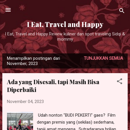
Langsung ke konten utama
I Eat, Travel and Happy
I Eat, Travel and Happy Review kuliner dan spot traveling Sidqi &
mommy
Menampilkan postingan dari
TUNJUKKAN SEMUA
P
November, 2023
o
s
Ada yang Disesali, tapi Masih Bisa
t
Diperbaiki
i
n
November 04, 2023
g
a
Udah nonton "BUDI PEKERTI" gaes? Film
n
dengan premis yang (sekilas) sederhana,
tapiii amat mengena. Sutradaranya brilian