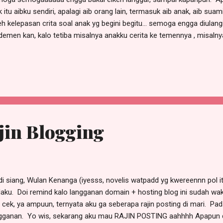
k itu aibku sendiri, apalagi aib orang lain, termasuk aib anak, aib su
eh kelepasan crita soal anak yg begini begitu... semoga engga diulangi
demen kan, kalo tetiba misalnya anakku cerita ke temennya , misalny
, emakku kalo turu ki ngorooookk" DIENGGGG malesin banget kan 
jin Blogging
i siang, Wulan Kenanga (iyesss, novelis watpadd yg kwereennn pol i
aku. Doi remind kalo langganan domain + hosting blog ini sudah wa
 cek, ya ampuun, ternyata aku ga seberapa rajin posting di mari. Pad
gganan. Yo wis, sekarang aku mau RAJIN POSTING aahhhh Apapun 