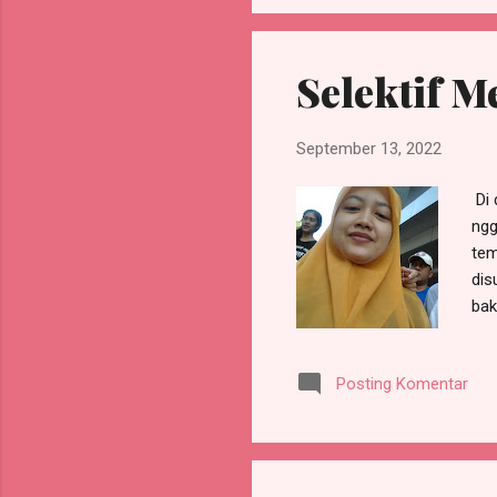
Selektif M
September 13, 2022
Di 
ngg
tem
dis
bak
Kon
yan
Posting Komentar
Gil
BIJ
kre
apab