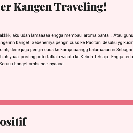
er Kangen Traveling!
kkkk, aku udah lamaaaaa engga membaui aroma pantai... Atau gunung.
ngennn banget! Sebenernya pengin cuss ke Pacitan, desaku yg kucin
olah, dese juga pengin cuss ke kampuaaangg halamaaannn Sebagai ka
hlah yaaa, posting poto tatkala wisata ke Kebuh Teh aja. Engga terla
. Seruuu banget ambience-nyaaaa
ositif