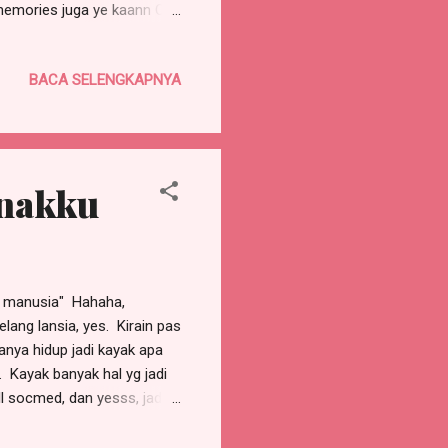
memories juga ye kaann Ojo
nan wkwkwkwkwk
BACA SELENGKAPNYA
Anakku
di manusia" Hahaha,
ang lansia, yes. Kirain pas
nya hidup jadi kayak apa
 Kayak banyak hal yg jadi
l socmed, dan yesss, jadi
 lebih enjoyable dan
erguna untuk Perdamaian