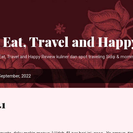
Langsung ke konten utama
I Eat, Travel and Happ
 Eat, Travel and Happy Review kuliner dan spot traveling Sidqi & mom
September, 2022
41