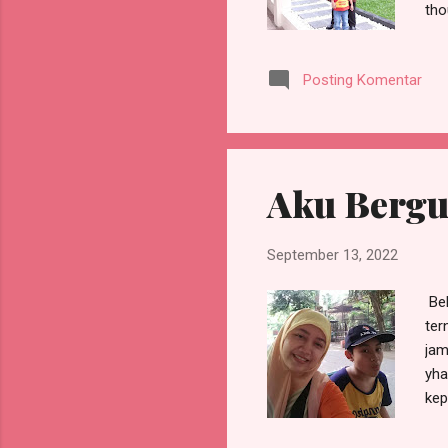
tho
mal
Posting Komentar
Aku Bergu
September 13, 2022
Bel
ter
jam
yha
kep
nge
gre