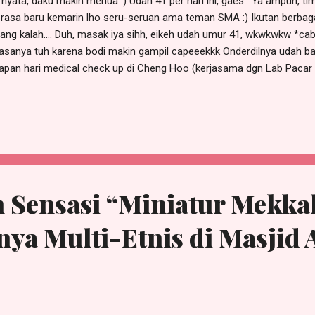
nyata, daku makin menua :) Udah 41 per hari ini, gaes. Ya ampun, tim
rasa baru kemarin lho seru-seruan ama teman SMA :) Ikutan berbag
ang kalah.... Duh, masak iya sihh, eikeh udah umur 41, wkwkwkw *cab
asanya tuh karena bodi makin gampil capeeekkk Onderdilnya udah b
Kapan hari medical check up di Cheng Hoo (kerjasama dgn Lab Pacar
ilnyaaaa "raport merah" di banyak sektor. Terutama skor gula darah 
onjak girang. Memang bener, gaisss..... Ketika di masa (relatif) mu
k aneka menu yg ga sehat dan menggelontorkan minuman bergulaa...
 kalo udah usia senja. Wis, sekarang WARNING buat semuanya. Gosah
ka promo di food online delivery, better sayangi organ tubuh kita,
. Terutama minuman tuh, dahla...
 Sensasi “Miniatur Mekka
ya Multi-Etnis di Masjid