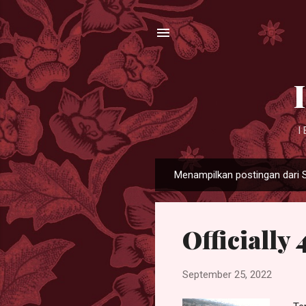
I
Menampilkan postingan dari 
P
o
s
Officially 
t
i
n
September 25, 2022
g
a