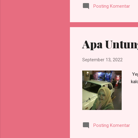
Posting Komentar
dun
at 
Nye
Apa Untun
September 13, 2022
Yep
kal
Posting Komentar