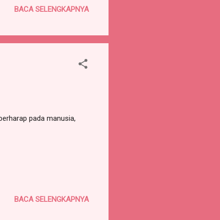
BACA SELENGKAPNYA
aku berguna dan bermanfaat,
Masak-masak? Nyiapin bekal?
ak kan? ...
berharap pada manusia,
BACA SELENGKAPNYA