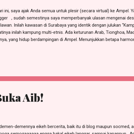
i ini, saya ajak Anda semua untuk plesir (secara virtual) ke Ampel. Ya
gger , sudah semestinya saya memperbanyak ulasan mengenai desti
lawan. Inilah kawasan di Surabaya yang identik dengan julukan “Kam
atinya inilah kampung multi-etnis. Ada keturunan Arab, Tionghoa, Ma
nnya, yang hidup berdampingan di Ampel. Menunjukkan betapa harm
am menjalin interaksi antar sesama. Tentu saja, destinasi utama yang
el Surabaya. Inilah tetenger (landmark) yang membuat kawasan ini te
ibadah dalam suasana ala Arab, seolah-olah kita tengah berada di 
iatur, tentu saja. Masjid Ampel adalah masjid legendaris, banyak y
ang ke sini, utamanya bagi mereka yang tengah mengikuti tour/ziara
tu kita tak bisa lepas dari sosok Sunan Ampel tatkala membah...
Buka Aib!
emen-demennya eikeh bercerita, baik itu di blog maupun socmed,
oga semogaaaaaa engga bakal eikeh langgar, sampai kapanpun. Ap