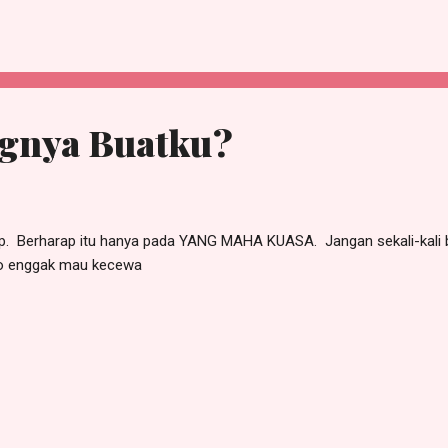
ia, atau hubungan KorSel - KorUt yang lebih baik.... akan tetapiiii, d
least, buat anakku. Iya dong. Siapa yang ngebangunin saban pagi? 
mangatin supaya mandi jebar jebur, siap-siap sat set wat wet? Ya em
gnya Buatku?
. Berharap itu hanya pada YANG MAHA KUASA. Jangan sekali-kali 
o enggak mau kecewa