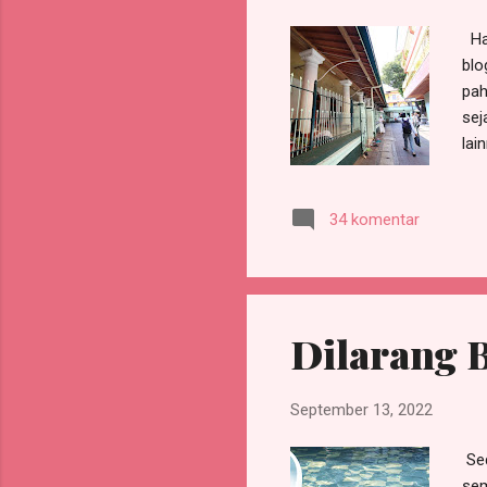
Har
blo
pah
sej
lai
dal
Amp
34 komentar
Ber
min
dat
Ten
Dilarang 
September 13, 2022
Sed
sem