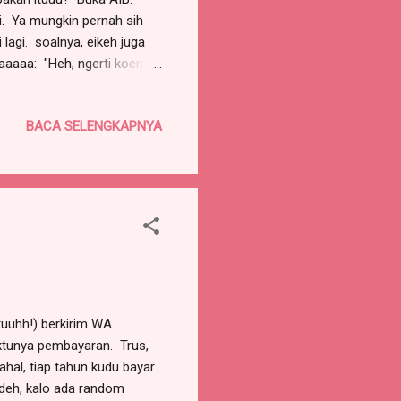
ami. Ya mungkin pernah sih
 lagi. soalnya, eikeh juga
aaaaa: "Heh, ngerti koen
hahahahah
BACA SELENGKAPNYA
tuuhh!) berkirim WA
ktunya pembayaran. Trus,
ahal, tiap tahun kudu bayar
deh, kalo ada random