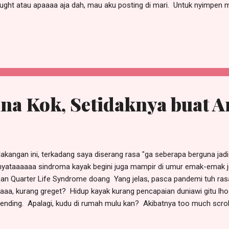
ught atau apaaaa aja dah, mau aku posting di mari. Untuk nyimpen 
es ngeblog, gaes. Eman-eman, kan udah langganan hosting tahu
na Kok, Setidaknya buat 
akangan ini, terkadang saya diserang rasa "ga seberapa berguna ja
nyataaaaaa sindroma kayak begini juga mampir di umur emak-emak jel
an Quarter Life Syndrome doang Yang jelas, pasca pandemi tuh rasa
aaa, kurang greget? Hidup kayak kurang pencapaian duniawi gitu lho.
ending. Apalagi, kudu di rumah mulu kan? Akibatnya too much scrol
banding-bandingin dengan hidup orang lain yang (nampaknya) jauuhh
get. Oh, well :) Tapiii, setelah kupikir-pikir, aku ini mungkin engga b