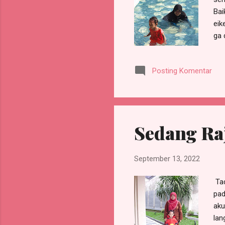
Bai
eik
ga 
Rek
Posting Komentar
Sedang Ra
September 13, 2022
Tad
pad
aku
lan