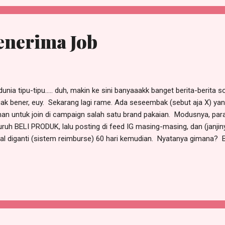
enerima Job
dunia tipu-tipu..... duh, makin ke sini banyaaakk banget berita-berita
ak bener, euy. Sekarang lagi rame. Ada seseembak (sebut aja X) y
an untuk join di campaign salah satu brand pakaian. Modusnya, para
uruh BELI PRODUK, lalu posting di feed IG masing-masing, dan (janjin
al diganti (sistem reimburse) 60 hari kemudian. Nyatanya gimana? 
on, si Mba X ini ngilang, ga bisa dikontak, data-datanya palsu. Trus, 
g ikutan campaign ntuh, duitnya ya batal diganti. Padahal, ada yg belanj
ingaaannn. Lesson learnt manteman. Kita musti HATI-HATI, kudu ma
AKSANA manakala ada tawaran JOB. Jangan langsung main samber a
dibilitas yg ngasih tawaran job / track record koordinatornya. Ja
ila kita...