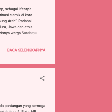
p, sebagai lifestyle
nasi ciamik di kota
pung Arab”. Padahal
dura, Jawa dan etnis
onisnya warga Surabaya
 kita tuju adalah Masjid
rus dijejali wisatawan.
BACA SELENGKAPNYA
kawasan Makkah versi
ang berbondong-bondong
h Wali Songo/ Wali Limo.
 ada pantangan yang semoga
akah ituuu? Buka AIB.