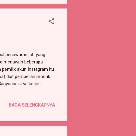
 soal penawaran job yang
ang menawari beberapa
 pemilik akun Instagram itu
ya) duit pembelian produk
Banyaaaakk yg ketipu.
ya sud, para pemilik akun IG
a ampe puluhan jetiiii....
BACA SELENGKAPNYA
kin SELEKTIF dan
ja ya. Pastikan,
ngan sungkan buat MENOLAK