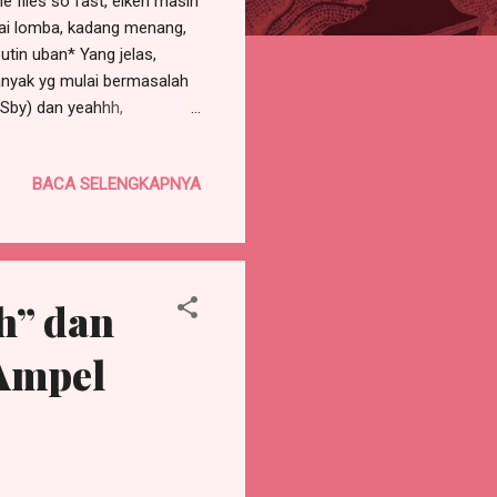
e flies so fast, eikeh masih
ai lomba, kadang menang,
utin uban* Yang jelas,
anyak yg mulai bermasalah
 Sby) dan yeahhh,
dan kolesterol. Angkanya
da kita hepi-hepi memamah
BACA SELENGKAPNYA
.. maka, Berasa efeknya
 terkiwir-kiwir dengan
 dgn mengonsumsi yg sehat2
h” dan
 Ampel