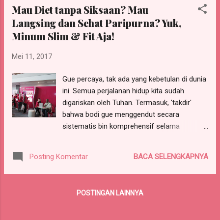
Mau Diet tanpa Siksaan? Mau
Bambang, untuk bantuan pangan, pemerintah tidak lagi
Langsing dan Sehat Paripurna? Yuk,
membagikan dalam bentuk beras melainkan voucher yang
bisa dipakai masyarakat untuk membeli bahan pangan sesuai
Minum Slim & Fit Aja!
kebutuhan mereka. "Jadi tidak ada lagi bagi-bagi beras yang
Mei 11, 2017
berpotensi salah sasaran. Voucher diberikan kepada yang
teridentifikasi membutuhkan." Selain itu, Bambang menilai,
Gue percaya, tak ada yang kebetulan di dunia
bantuan pangan yang disalurkan melalui bank dalam bentuk
ini. Semua perjalanan hidup kita sudah
kartu tersebut dapat menumbuhkan buday...
digariskan oleh Tuhan. Termasuk, 'takdir'
bahwa bodi gue menggendut secara
sistematis bin komprehensif selama
beberapa tahun belakangan ini. Awalnya,
sempat tersirat sekelumit hipotesa, bahwa
BACA SELENGKAPNYA
Posting Komentar
gue menggendut karena hamil... lalu
melahirkan dan menyusui, dan itu artinya gue
kudu menggerojok lambung dengan aneka
POSTINGAN LAINNYA
menu. Kenapa? Supaya ASI-nya lancar!
Karena buat menyusui, butuh nutrisi seabrek!