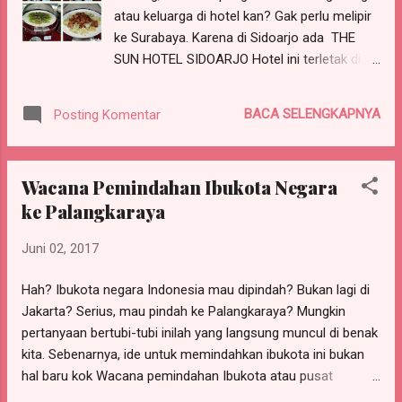
kehidupan sehari-hari pun, kita pastinya tak
atau keluarga di hotel kan? Gak perlu melipir
lepas dari upaya berkompetisi. Cari tempat
ke Surabaya. Karena di Sidoarjo ada THE
duduk di KRL? Wah, itu kompetisi banget!
SUN HOTEL SIDOARJO Hotel ini terletak di
Para sopir taxi online cari penumpang? Yeah,
pusat kota, sebelahan sama Giant Suncity
kompetisi juga Dan berbagai kompetisi
Mall plus Suncity Waterpark. Ada menu
lainnya, ye kan. Saya sendiri juga beberapa
BACA SELENGKAPNYA
Posting Komentar
buffet Buka Puasa "SUNSET
kali terlibat dalam kompetisi, termasuk aneka
RAMADHAN" (all you can eat) berbandrol Rp
lomba, baik...
85.000,-nett/pax. Apa yang bisa Anda
Wacana Pemindahan Ibukota Negara
dapatkan? - Varian menu yang banyak
ke Palangkaraya
banget - Free Ta'jil - Tempat Sholat yang
dekat dengan Restaurant - DIsc 15%
Juni 02, 2017
diminggu pertama - Disc 10% diminggu
kedua - Grand prize voucher undian kamar
Hah? Ibukota negara Indonesia mau dipindah? Bukan lagi di
Menu "Sunset Ramadan" The Sun Hotel
Jakarta? Serius, mau pindah ke Palangkaraya? Mungkin
Sidoarjo (dok.pri) Untuk takjil, terdapat
pertanyaan bertubi-tubi inilah yang langsung muncul di benak
banyak macam kudapan dan jajan tradisional.
kita. Sebenarnya, ide untuk memindahkan ibukota ini bukan
Seperti lemper, onde-onde, dadar gulung,
hal baru kok Wacana pemindahan Ibukota atau pusat
juga tidak ketinggalan kolak dan bubur
pemerintahan berkembang di setiap masa pemerintahan.