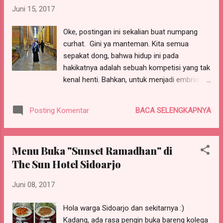
Juni 15, 2017
sejumlah kegiatan asset recycling di
Australia. Yang bisa digunkana untuk
Oke, postingan ini sekalian buat numpang
membangun aneka infrastruktur, seperti:
curhat. Gini ya manteman. Kita semua
membangun jalan, transmisi listrik,
sepakat dong, bahwa hidup ini pada
terowongan, bahkan yang lagi happening
hakikatnya adalah sebuah kompetisi yang tak
adalah pembangunan bandara! Waaahh,
kenal henti. Bahkan, untuk menjadi embrio
keren banget yak? Dan, skema asset
bayi pun, sperma-sperma itu saling
recycling ini sejalan dengan model PINA alias
berkompetisi supaya bisa membuahi ovum.
Pembiayaan Infrastruktur Non Anggaran
BACA SELENGKAPNYA
Posting Komentar
Cari di youtube deh, videonya. Buanyaak
Pemerintah. Menteri PPN/Kepala Bappenas
banget! Dan pada akhirnya, kita tahu, bahwa
bertemu dengan sejumlah investor Australia
setiap anak manusia itu adalah PEMENANG.
di sela acara Investor Fo...
Menu Buka "Sunset Ramadhan" di
Ya iya dong, karena sedari awal, sejak ia
The Sun Hotel Sidoarjo
berupa calon bayi, sudah melewati proses
kompetisi di dalamnya. Weeeee aree the
Juni 08, 2017
Champioooon, my frieeendssssss......! *setel
kenceng lagunya Queen* Ke Thailand gratis,
Hola warga Sidoarjo dan sekitarnya :)
karena menang kompetisi nulis Dalam
Kadang, ada rasa pengin buka bareng kolega