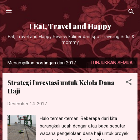
Langsung ke konten utama
I Eat, Travel and Happy
I Eat, Travel and Happy Review kuliner dan spot traveling Sidqi &
mommy
Menampilkan postingan dari 2017
TUNJUKKAN SEMUA
P
o
Strategi Investasi untuk Kelola Dana
s
Haji
t
i
Desember 14, 2017
n
g
Halo teman-teman. Beberapa dari kita
a
barangkali udah dengar atau baca seputar
n
wacana pengelolaan dana haji untuk proyek