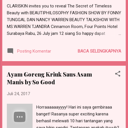
CLARISKIN invites you to reveal The Secret of Timeless
Beauty with BEAUTIPHILOSOPHY FASHION SHOW BY FONNY
TUNGGAL DAN NANCY WARREN BEAUTY TALKSHOW WITH
MS.WARREN TJANDRA Cinnamon Room, Four Points Hotel
Surabaya Rabu, 26 July jam 12 siang So happy dapat
undangan event dari Surabaya Beauty Blogger. Apalagi, di
acara yang dihelat di salah satu hotel berbintang ini, bakal
BACA SELENGKAPNYA
Posting Komentar
ada pemaparan seputar kecantikan dari para pakar. Tahu
sendirilah, bahwa masing-masing perempuan tentunya
pengin menjadi cantik dan tampil menarik. Untuk memenuhi
Ayam Goreng Kriuk Saus Asam
kebutuhan itulah teknologi kecantikan dan perawatan wajah
Manis by So Good
semakin maju dan berkembang pesat. Gimana sih cantik
yang sempurna itu? Kata dr. Junivan Lindra dari Clariskin,
Juli 24, 2017
kecantikan yang sempurna adalah ketika wajah kita sudah
memenuhi standar trilogi kecantikan, yaitu perfect shape,
Horraaaaaayyyy! Hari ini saya gembiraaa
perfect texture dan perfect tone. Dokter Ivan, panggilan
banget! Rasanya super exciting karena
akrab dr. Junivan, menjelaskan filosofi kecantikan dari salah
berhasil melewati 10 hari tantangan yang
sat...
saya bikin sendiri. Tantangan apakah ituuuh?