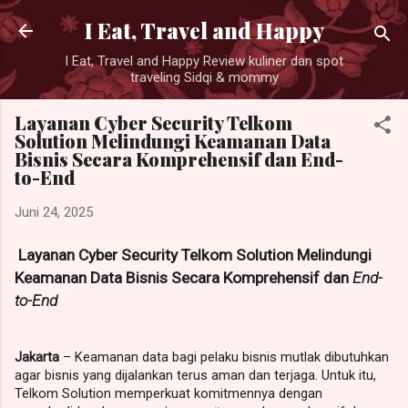
Langsung ke konten utama
I Eat, Travel and Happy
I Eat, Travel and Happy Review kuliner dan spot
traveling Sidqi & mommy
Layanan Cyber Security Telkom
Solution Melindungi Keamanan Data
Bisnis Secara Komprehensif dan End-
to-End
Juni 24, 2025
Layanan Cyber Security Telkom Solution Melindungi
Keamanan Data Bisnis Secara Komprehensif dan
End-
to-End
Jakarta
– Keamanan data bagi pelaku bisnis mutlak dibutuhkan
agar bisnis yang dijalankan terus aman dan terjaga. Untuk itu,
Telkom Solution memperkuat komitmennya dengan