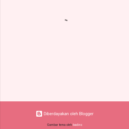
n
t
a
r
Diberdayakan oleh Blogger
Gambar tema oleh
badins