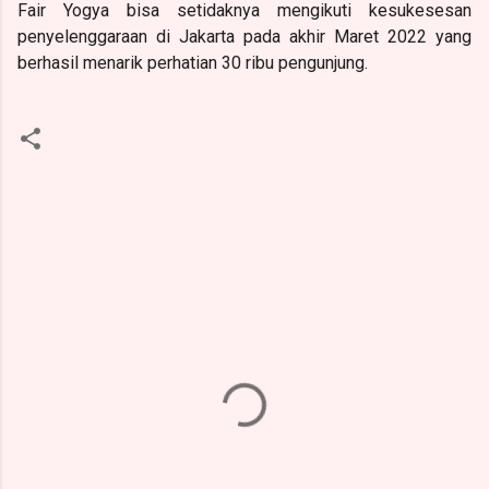
Fair Yogya bisa setidaknya mengikuti kesukesesan
penyelenggaraan di Jakarta pada akhir Maret 2022 yang
berhasil menarik perhatian 30 ribu pengunjung.
K
o
m
e
n
t
a
r