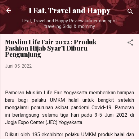
Langsung ke konten utama
I Eat, Travel and Happy
I Eat, Travel and Happy Review kuliner dan spot
traveling Sidqi & mommy
Muslim Life Fair 2022 : Produk
Fashion Hijab Syar’I Diburu
Pengunjung
Juni 05, 2022
Pameran
Muslim Life Fair Yogyakarta memberikan harapan
baru bagi pelaku UMKM halal untuk bangkit setelah
mengalami penurunan akibat pandemi Covid-19. Pameran
ini berlangsung selama tiga hari pada 3-5 Juni 2022 di
Jogja Expo Center (JEC) Yogyakarta.
Diikuti oleh 185 ekshibitor
pelaku UMKM produk halal dan