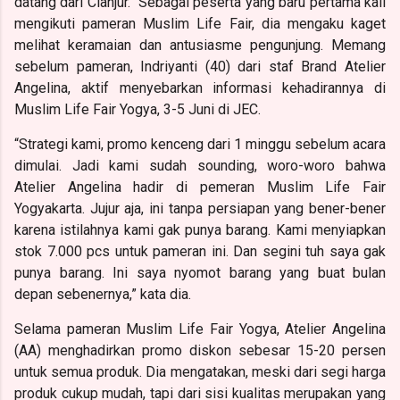
datang dari Cianjur.
Sebagai peserta yang baru pertama kali
mengikuti pameran Muslim Life Fair, dia mengaku kaget
melihat keramaian dan antusiasme pengunjung. Memang
sebelum pameran, Indriyanti (40) dari staf Brand Atelier
Angelina, aktif menyebarkan informasi kehadirannya di
Muslim Life Fair Yogya, 3-5 Juni di JEC.
“Strategi kami, promo kenceng dari 1 minggu sebelum acara
dimulai. Jadi kami sudah sounding, woro-woro bahwa
Atelier Angelina hadir di pemeran Muslim Life Fair
Yogyakarta. Jujur aja, ini tanpa persiapan yang bener-bener
karena istilahnya kami gak punya barang. Kami menyiapkan
stok 7.000 pcs untuk pameran ini. Dan segini tuh saya gak
punya barang. Ini saya nyomot barang yang buat bulan
depan sebenernya,” kata dia.
Selama pameran Muslim Life Fair Yogya, Atelier Angelina
(AA) menghadirkan promo diskon sebesar 15-20 persen
untuk semua produk. Dia mengatakan, meski dari segi harga
produk cukup mudah, tapi dari sisi kualitas merupakan yang